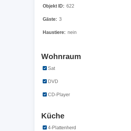
Objekt ID:
622
Gäste:
3
Haustiere:
nein
Wohnraum
Sat
DVD
CD-Player
Küche
4-Plattenherd