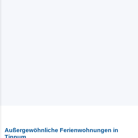
5 Sterne Appartment Sonne i...
25980 Tinnum
ab 0,00 EUR / Nacht
Außergewöhnliche Ferienwohnungen in
Tinnum