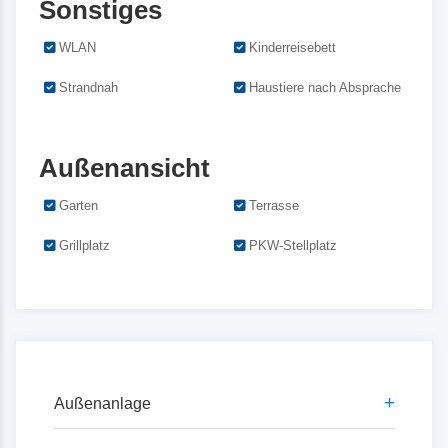
Sonstiges
WLAN
Kinderreisebett
Strandnah
Haustiere nach Absprache
Außenansicht
Garten
Terrasse
Grillplatz
PKW-Stellplatz
+
Außenanlage
unsere AußensSie können Ihr Auto auf dem