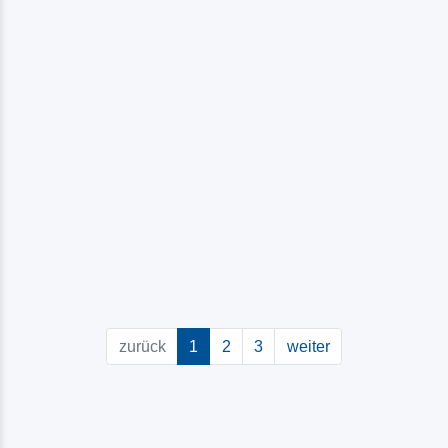
Luxuswohnung Abendsonne
25996 Wenningstedt
ab 109,00 EUR / Nacht
(current)
zurück
1
2
3
weiter