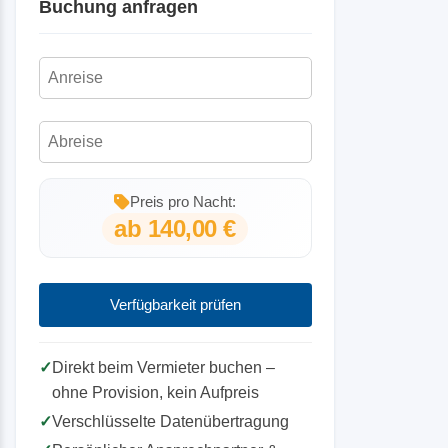
auszugehen. In der Hauptsaison erheben wir
Buchung anfragen
ab dem 35. Tag vor Reiseantritt 80 %
für Kurzbuchungen 30% Aufschlag.
ab dem 3. Tag vor Reiseantritt bis zum Tag
des Reiseantritts oder bei Nichtantritt der
Reise 90 %.
Preis pro Nacht:
ab 140,00 €
Verfügbarkeit prüfen
✓
Direkt beim Vermieter buchen –
ohne Provision, kein Aufpreis
✓
Verschlüsselte Datenübertragung