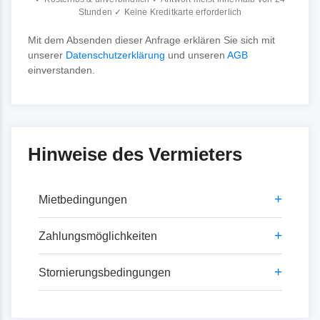
Stunden ✓ Keine Kreditkarte erforderlich
Mit dem Absenden dieser Anfrage erklären Sie sich mit
unserer
Datenschutzerklärung
und unseren
AGB
einverstanden.
Hinweise des Vermieters
+
Mietbedingungen
Mindestmietdauer
+
Zahlungsmöglichkeiten
Hauptsaison 7 Übernachtungen, sonst 3
via Banküberweisung.
+
Stornierungsbedingungen
Übernachtungen.
Anzahlung: 25 % bei Vertragsabschluss
Aufschläge für Kurzbuchungen
Restzahlung: 14 Tage vor Anreise.
Vom Tag der Buchung (schriftlich oder
telefonisch) bis zum 46. Tag vor Reiseantritt