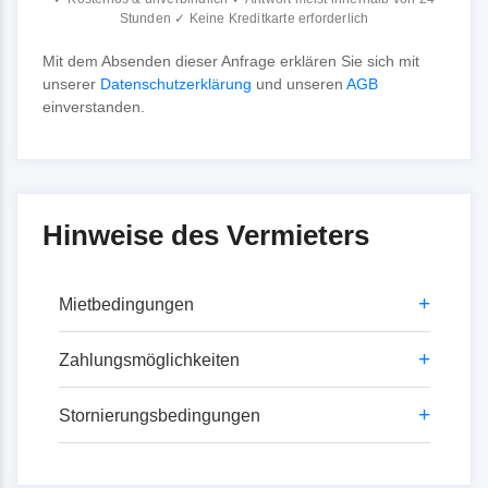
Stunden ✓ Keine Kreditkarte erforderlich
Mit dem Absenden dieser Anfrage erklären Sie sich mit
unserer
Datenschutzerklärung
und unseren
AGB
einverstanden.
Hinweise des Vermieters
+
Mietbedingungen
Mindestmietdauer
+
Zahlungsmöglichkeiten
Hauptsaison 7 Übernachtungen, sonst 3
via Banküberweisung.
+
Stornierungsbedingungen
Übernachtungen.
Anzahlung: 25 % bei Vertragsabschluss
Aufschläge für Kurzbuchungen
Restzahlung: 14 Tage vor Anreise.
Vom Tag der Buchung (schriftlich oder
telefonisch) bis zum 46. Tag vor Reiseantritt