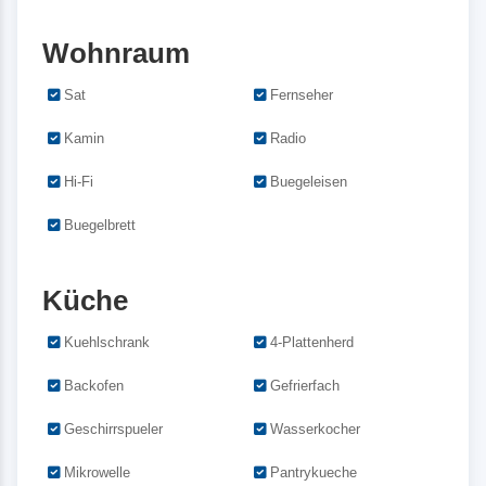
Wohnraum
Sat
Fernseher
Kamin
Radio
Hi-Fi
Buegeleisen
Buegelbrett
Küche
Kuehlschrank
4-Plattenherd
Backofen
Gefrierfach
Geschirrspueler
Wasserkocher
Mikrowelle
Pantrykueche